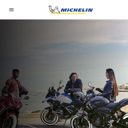
Go to page content
Go to page navigation