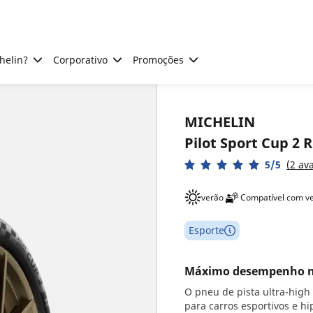
helin?
Corporativo
Promoções
MICHELIN
Pilot Sport Cup 2 R
5/5
(2 av
verão
Compatível com veí
Esporte
Máximo desempenho nas 
O pneu de pista ultra-high
para carros esportivos e h