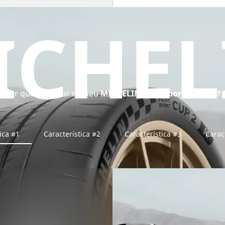
ICHEL
Por que comprar o pneu
MICHELIN Pilot Sport Cup 2 R?
ica #1
Característica #2
Característica #3
Carac