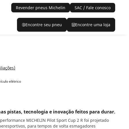
Revender pneus Michelin
SAC / Fale conosco
Encontre seu pneu
Encontre uma loja
aliações)
culo elétrico
pistas, tecnologia e inovação feitos para durar.
 performance MICHELIN Pilot Sport Cup 2 R foi projetado
iperesportivos, para tempos de volta esmagadores