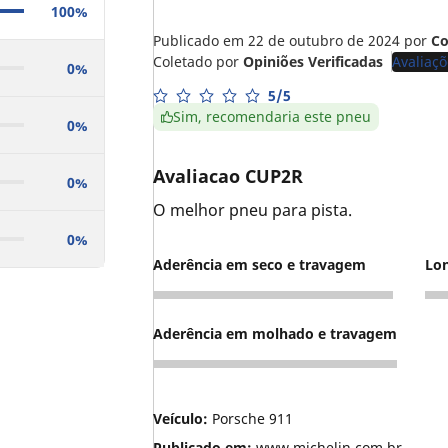
100%
Publicado em 22 de outubro de 2024
por
Co
Coletado por
Opiniões Verificadas
Avaliaçõ
0%
5/5
Sim, recomendaria este pneu
0%
Avaliacao CUP2R
0%
O melhor pneu para pista.
0%
Aderência em seco e travagem
Lo
5
5
Aderência em molhado e travagem
5
Veículo:
Porsche 911
Publicado em:
www.michelin.com.br