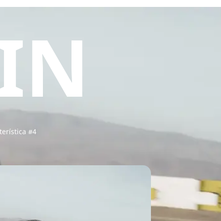
IN
terística #4