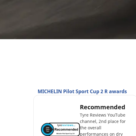
MICHELIN Pilot Sport Cup 2 R awards
Recommended
Tyre Reviews YouTube
channel, 2nd place for
the overall
performances on dry