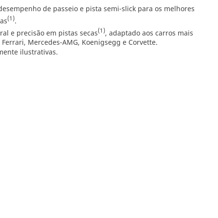
desempenho de passeio e pista semi-slick para os melhores
(1)
tas
.
(1)
ral e precisão em pistas secas
, adaptado aos carros mais
 Ferrari, Mercedes-AMG, Koenigsegg e Corvette.
nte ilustrativas.