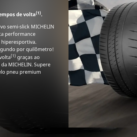
(1)
empos de volta
.
ivo semi-slick MICHELIN
alta performance
hiperesportiva.
egundo por quilômetro!
(1)
volta
graças ao
o da MICHELIN. Supere
pelo pneu premium