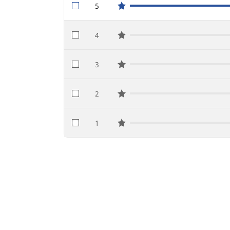
5
star reviews
4
star reviews
3
star reviews
2
star reviews
1
star reviews