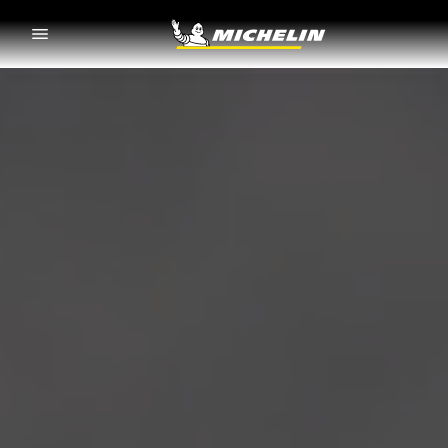
Go to page content
Go to page navigation