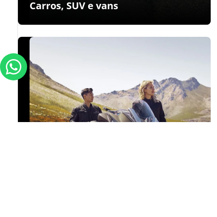
Carros, SUV e vans
Pesquisando
por
pneu
Qual
é