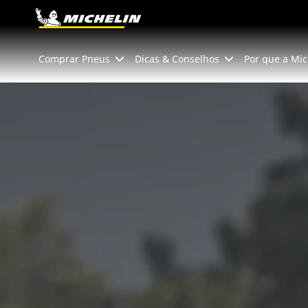
Go to page content
Go to page navigation
Comprar Pneus
Dicas & Conselhos
Por que a Mic