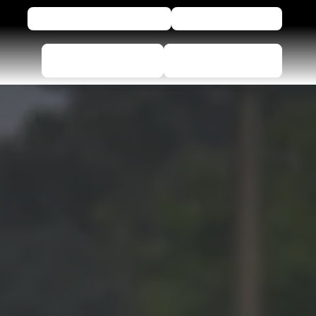
Revender pneus Michelin
SAC / Fale conosco
Encontre seu pneu
Encontre uma loja