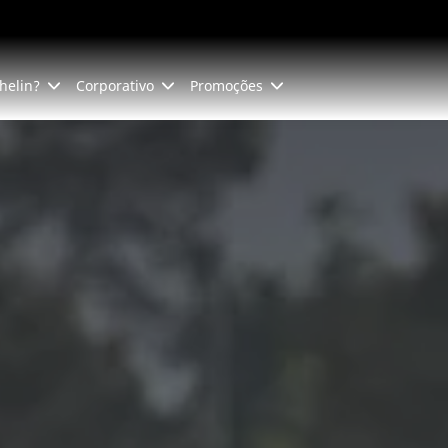
helin?
Corporativo
Promoções