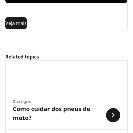
1 - Pneus de motocross para motorização >=125 cc
2 -
Pneus de motocross para motorização <125 cc
Veja mais
Related topics
2 artigos
Como cuidar dos pneus de
moto?