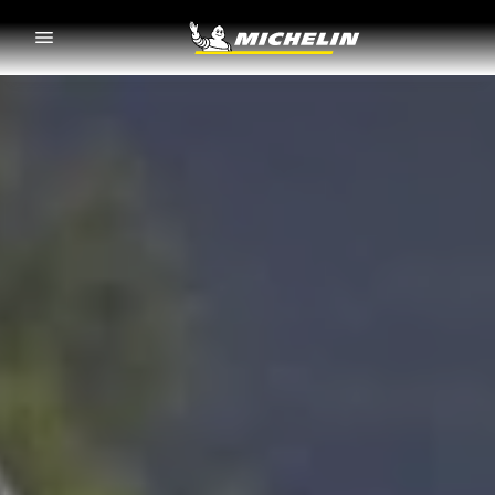
Go to page content
Go to page navigation