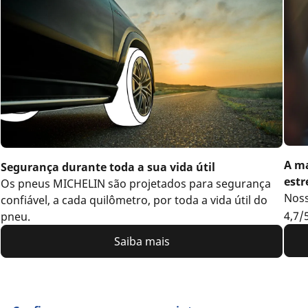
A ma
Segurança durante toda a sua vida útil
estr
Os pneus MICHELIN são projetados para segurança
Noss
confiável, a cada quilômetro, por toda a vida útil do
4,7/
pneu.
Saiba mais