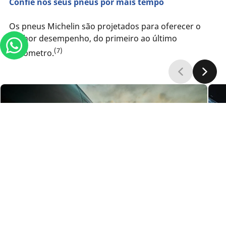
Confie nos seus pneus por mais tempo
Os pneus Michelin são projetados para oferecer o
melhor desempenho, do primeiro ao último
(7)
quilômetro.
Pesquisando
por
pneu
Qual
é
?
Segurança duradoura
Padr