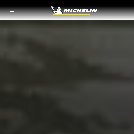
Go to page content
Go to page navigation