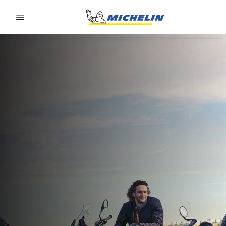
Go to page content
Go to page navigation