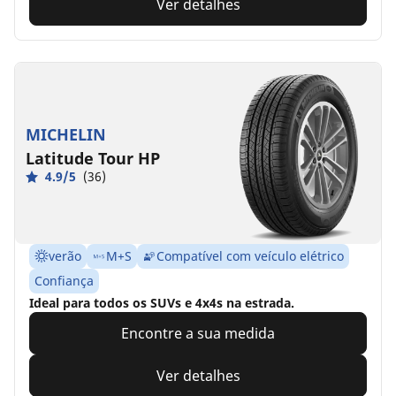
Ver detalhes
MICHELIN
Latitude Tour HP
4.9/5
(36)
verão
M+S
Compatível com veículo elétrico
Confiança
Ideal para todos os SUVs e 4x4s na estrada.
Encontre a sua medida
Ver detalhes