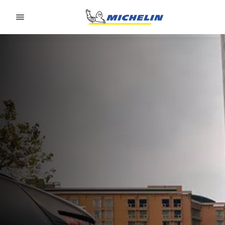
Go to page content
Go to page navigation