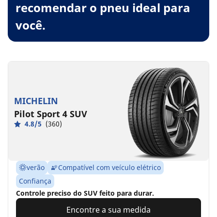
recomendar o pneu ideal para
você.
MICHELIN
Pilot Sport 4 SUV
4.8/5
(360)
verão
Compatível com veículo elétrico
Confiança
Controle preciso do SUV feito para durar.
Encontre a sua medida