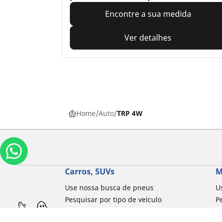
Encontre a sua medida
Ver detalhes
Home
Auto
TRP 4W
Carros, SUVs
M
Use nossa busca de pneus
U
Pesquisar por tipo de veículo
P
Busca por família de produtos
B