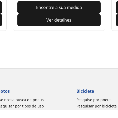
Encontre a sua medida
Ver detalhes
otos
Bicicleta
se nossa busca de pneus
Pesquise por pneus
esquisar por tipos de uso
Pesquisar por bicicleta
usca por família de produtos
Pesquisar por biciclet