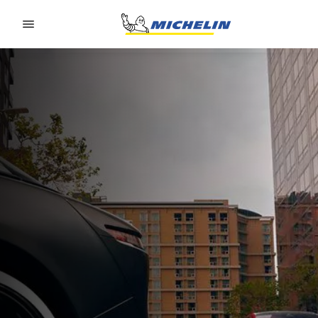
Go to page content
Go to page navigation