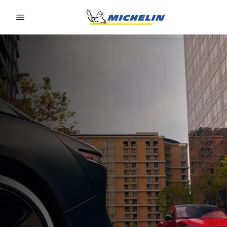
Go to page content
Go to page navigation