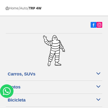
Home
Auto
TRP 4W
Carros, SUVs
Motos
Bicicleta