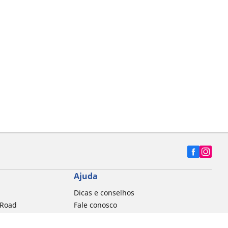
Ajuda
Dicas e conselhos
 Road
Fale conosco
a MTB
Contato Data Protection Officer (DPO)