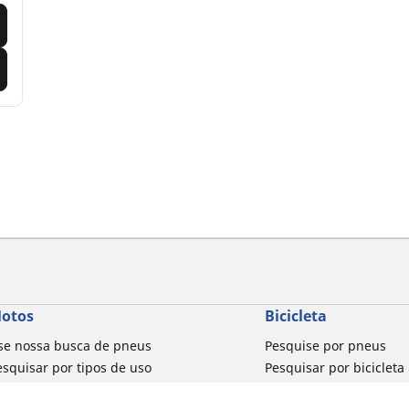
otos
Bicicleta
se nossa busca de pneus
Pesquise por pneus
esquisar por tipos de uso
Pesquisar por bicicleta
usca por família de produtos
Pesquisar por biciclet