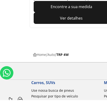
Encontre a sua medida
Ver detalhes
Home
Auto
TRP 4W
Carros, SUVs
M
Use nossa busca de pneus
U
Pesquisar por tipo de veículo
P
Busca por família de produtos
B