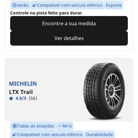
verão
Compatível com veículo elétrico
Esporte
Controle na pista feito para durar.
Encontre a sua medida
Ver detalhes
MICHELIN
LTX Trail
4.8/5
(56)
Todas as estações
M+S
Compatível com veículo elétrico
Durabilidade