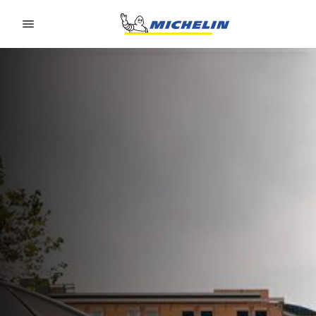
Go to page content
Go to page navigation