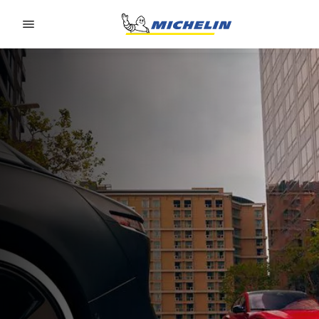
Go to page content
Go to page navigation