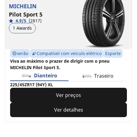
XL
MICHELIN
Pilot Sport 5
4.9/5
(2817)
1 Awards
verão
Compatível com veículo elétrico
Esporte
Viva ao máximo o prazer de dirigir com o pneu
MICHELIN Pilot Sport 5.
Dianteiro
Traseiro
225/45ZR17 (94Y) XL
Ver preços
Ver detalhes