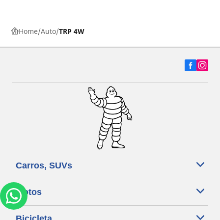
Home
Auto
TRP 4W
Carros, SUVs
Motos
Bicicleta