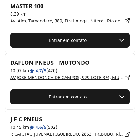
MASTER 100
8.39 km
Av. Alm. Tamandaré, 389, Piratininga, Niterói, Rio de Janeiro, NITEROI - 24350-380
Entrar em contato
DAFLON PNEUS - MUTONDO
10.07 km
4.7/5
(420)
AV JOSE MENDONCA DE CAMPOS, 979 LOTE 3/4, MUTONDO, Rio de Janeiro, SÃO GONÇALO - 24450-265
Entrar em contato
J F C PNEUS
10.45 km
4.6/5
(502)
R CAPITÃO JUVENAL FIGUEIREDO, 2863, TRIBOBO, Rio de Janeiro, SÃO GONÇALO - 24744-560