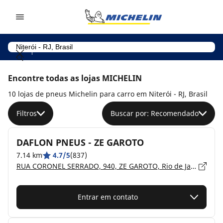
Go to page content
Go to page navigation
Encontre todas as lojas MICHELIN
10 lojas de pneus Michelin para carro em Niterói - RJ, Brasil
Filtros
Buscar por: Recomendado
DAFLON PNEUS - ZE GAROTO
7.14 km
4.7/5
(837)
RUA CORONEL SERRADO, 940, ZE GAROTO, Rio de Janeiro, SÃO GONÇALO - 24440-020
Entrar em contato