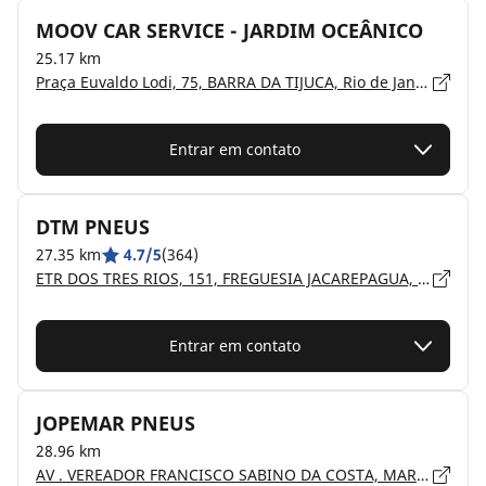
MOOV CAR SERVICE - JARDIM OCEÂNICO
25.17 km
Praça Euvaldo Lodi, 75, BARRA DA TIJUCA, Rio de Janeiro, RIO DE JANEIRO - 22640-010
Entrar em contato
DTM PNEUS
27.35 km
4.7/5
(364)
ETR DOS TRES RIOS, 151, FREGUESIA JACAREPAGUA, Rio de Janeiro, RIO DE JANEIRO - 22755-001
Entrar em contato
JOPEMAR PNEUS
28.96 km
AV . VEREADOR FRANCISCO SABINO DA COSTA, MARICÁ - CENTRO, Rio de Janeiro, Maricá - 24900-660