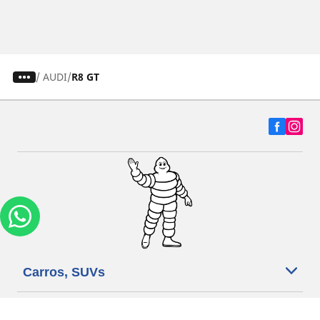
/
AUDI
R8 GT
Carros, SUVs
Motos