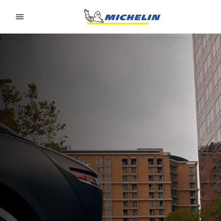
Go to page content
Go to page navigation