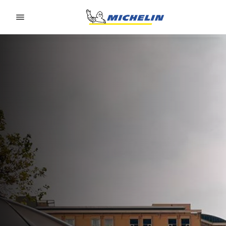
Go to page content
Go to page navigation