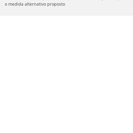
o medida alternativo proposto
/
Rs E Tron
GT QUATTRO
Carros, SUVs