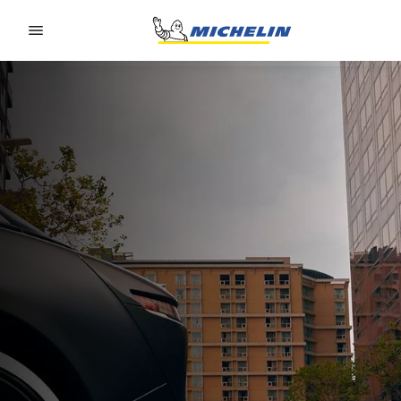
Go to page content
Go to page navigation