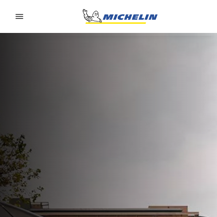
Go to page content
Go to page navigation