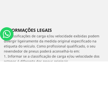
INFORMAÇÕES LEGAIS
As classificações de carga e/ou velocidade exibidas podem
divergir ligeiramente da medida original especificado na
etiqueta do veículo. Como profissional qualificado, o seu
revendedor de pneus poderá aconselhá-lo em:
1. Informar se a classificação de carga e/ou velocidade dos
estepes é diferente dos pneus originais.
2. Determinar se a pressão dos pneus deve ser ajustada para
o medida alternativo proposto
/
Tiggo 2
1.5 16V LOOK FLEX AUTO