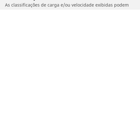
As classificações de carga e/ou velocidade exibidas podem
divergir ligeiramente da medida original especificado na
etiqueta do veículo. Como profissional qualificado, o seu
revendedor de pneus poderá aconselhá-lo em:
1. Informar se a classificação de carga e/ou velocidade dos
estepes é diferente dos pneus originais.
2. Determinar se a pressão dos pneus deve ser ajustada para
o medida alternativo proposto
/
Spin Iii
1.8 8V LS FEX