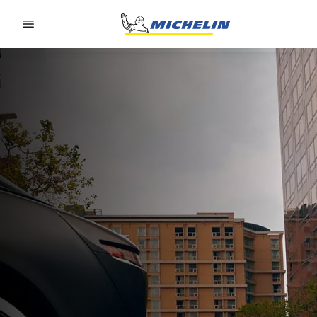
Go to page content
Go to page navigation