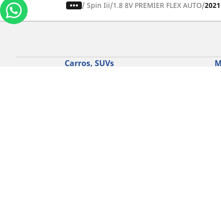
/
Spin Iii
1.8 8V PREMIER FLEX AUTO
2021
Carros, SUVs
M
Use nossa busca de pneus
U
Pesquisar por tipo de veículo
P
Busca por família de produtos
B
Pesquisar por medida de pneu
P
Pesquisar por estação
P
Pesquisar por marcas de carros
Lojas
Localizar lojas de pneus para carros
Localizar lojas de pneus para motos
Política de Cookies
Política de 