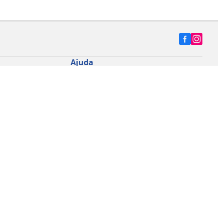
Ajuda
Dicas e conselhos
 Road
Fale conosco
a MTB
Contato Data Protection Officer (DPO)
ade
Código de Ética
Mapa do site