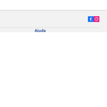
Ajuda
Dicas e conselhos
 Road
Fale conosco
a MTB
Contato Data Protection Officer (DPO)
ade
Código de Ética
Mapa do site