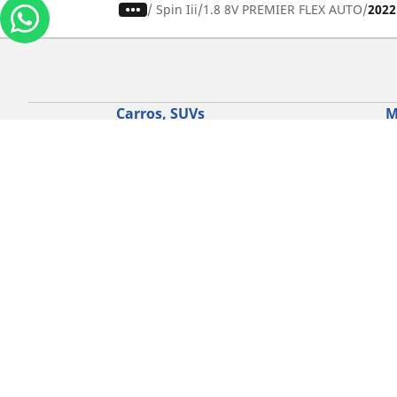
/
Spin Iii
1.8 8V PREMIER FLEX AUTO
2022
Carros, SUVs
M
Use nossa busca de pneus
U
Pesquisar por tipo de veículo
P
Busca por família de produtos
B
Pesquisar por medida de pneu
P
Pesquisar por estação
P
Pesquisar por marcas de carros
Lojas
Localizar lojas de pneus para carros
Localizar lojas de pneus para motos
Política de Cookies
Política de 