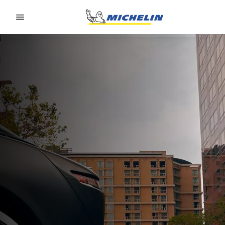
Go to page content
Go to page navigation