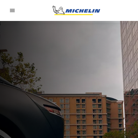
Go to page content
Go to page navigation