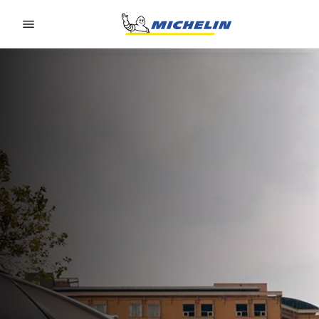
Go to page content
Go to page navigation