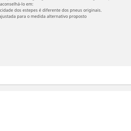
 aconselhá-lo em:
ocidade dos estepes é diferente dos pneus originais.
ajustada para o medida alternativo proposto
otos
Bicicleta
se nossa busca de pneus
Pesquise por pneus
esquisar por tipos de uso
Pesquisar por bicicleta
Detalhes da pesquisa