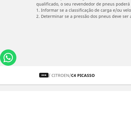
qualificado, o seu revendedor de pneus poderá
1. Informar se a classificação de carga e/ou vel
2. Determinar se a pressão dos pneus deve ser 
/
CITROEN
C4 PICASSO
Carros, SUVs
M
Use nossa busca de pneus
U
Pesquisar por tipo de veículo
P