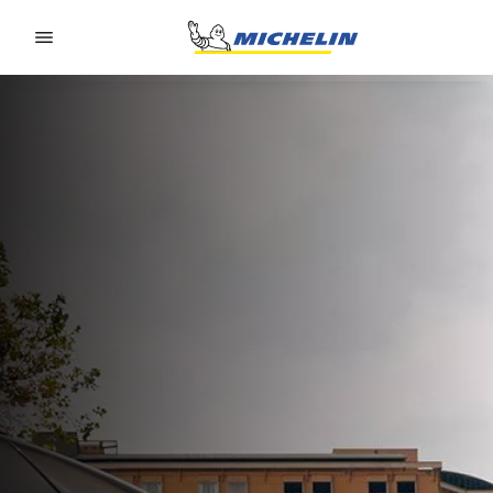
Go to page content
Go to page navigation