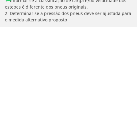
1. Informar se a classificação de carga e/ou velocidade dos
estepes é diferente dos pneus originais.
2. Determinar se a pressão dos pneus deve ser ajustada para
o medida alternativo proposto
/
Argo
1.8 16V PRESICION FLEX