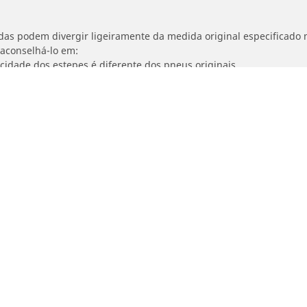
idas podem divergir ligeiramente da medida original especificado n
 aconselhá-lo em:
ocidade dos estepes é diferente dos pneus originais.
ajustada para o medida alternativo proposto
Detalhes da pesquisa
otos
Bicicleta