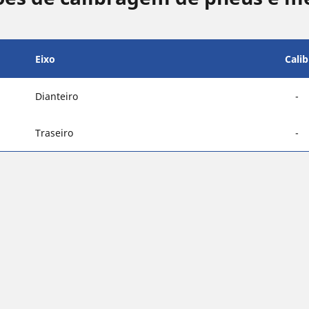
Eixo
Cali
Dianteiro
-
Traseiro
-