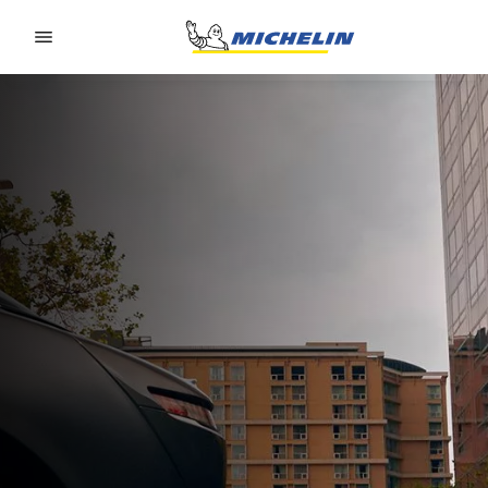
Go to page content
Go to page navigation