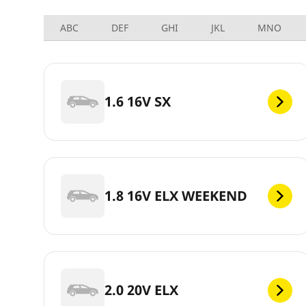
ABC
DEF
GHI
JKL
MNO
1.6 16V SX
1.8 16V ELX WEEKEND
2.0 20V ELX