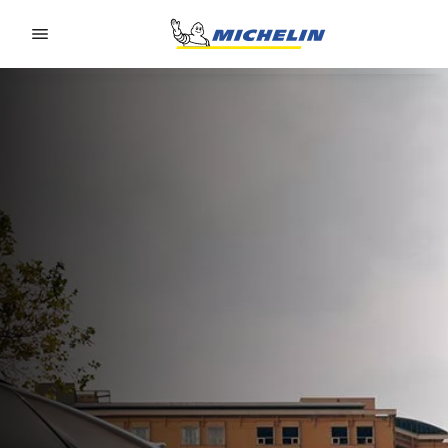
Go to page content
Go to page navigation