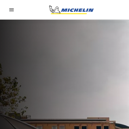
Go to page content
Go to page navigation