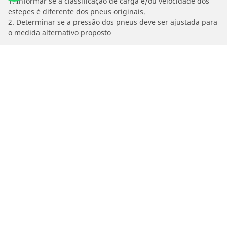
1. Informar se a classificação de carga e/ou velocidade dos
estepes é diferente dos pneus originais.
2. Determinar se a pressão dos pneus deve ser ajustada para
o medida alternativo proposto
/
Palio
1.8 8V WEEKEND HLX FLEX III