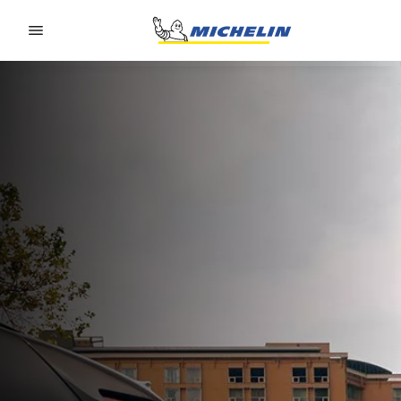
Go to page content
Go to page navigation