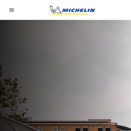
Go to page content
Go to page navigation