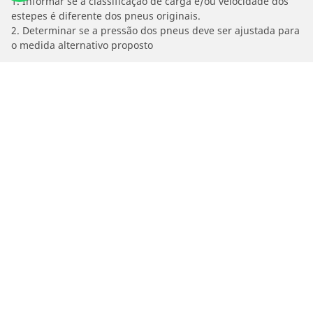
1. Informar se a classificação de carga e/ou velocidade dos
estepes é diferente dos pneus originais.
2. Determinar se a pressão dos pneus deve ser ajustada para
o medida alternativo proposto
/
Edge
2.7 V6 ST AUTO AWD