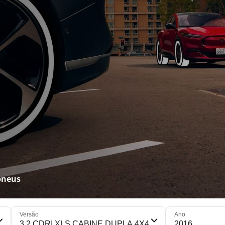
pneus
Versão
Ano
3.2 CDRI XLS CABINE DUPLA 4X4
2016