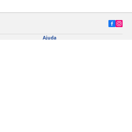
Ajuda
Dicas e conselhos
 Road
Fale conosco
a MTB
Contato Data Protection Officer (DPO)
ade
Código de Ética
Mapa do site