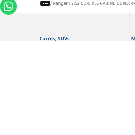
/
Ranger Ii
3.2 CDRI XLS CABINE DUPLA 4
Carros, SUVs
M
Use nossa busca de pneus
U
Pesquisar por tipo de veículo
P
Busca por família de produtos
B
Pesquisar por medida de pneu
P
Pesquisar por estação
P
Pesquisar por marcas de carros
Lojas
Localizar lojas de pneus para carros
Localizar lojas de pneus para motos
Política de Cookies
Política de 