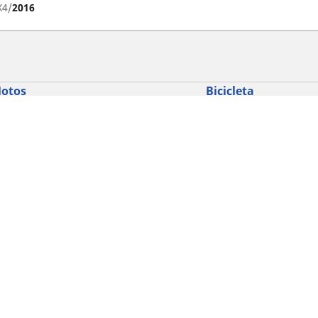
X4
2016
otos
Bicicleta
se nossa busca de pneus
Pesquise por pneus
esquisar por tipos de uso
Pesquisar por bicicleta
usca por família de produtos
Pesquisar por biciclet
esquisar por marca de moto
esquisar por medida
Detalhes da pesquisa
Privacidade
Fale conosco
Regulamentos
michelin.com
Declaração sobre acessibilid