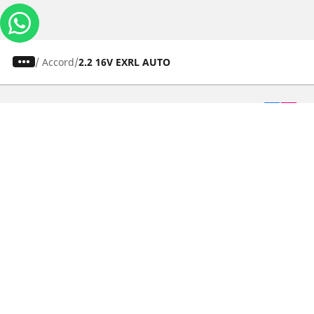
/
Accord
2.2 16V EXRL AUTO
Carros, SUVs
Motos