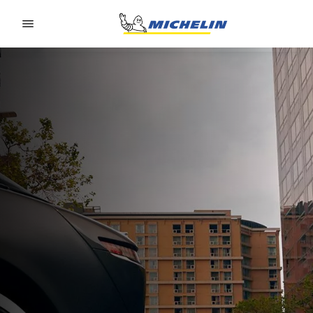
Go to page content
Go to page navigation