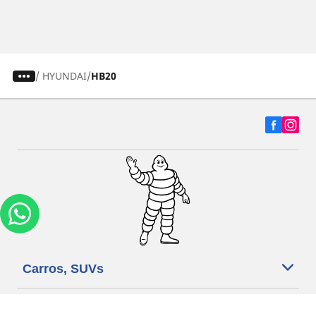
/
HYUNDAI
HB20
Carros, SUVs
Motos