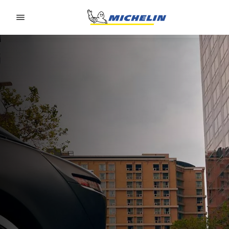
Go to page content
Go to page navigation