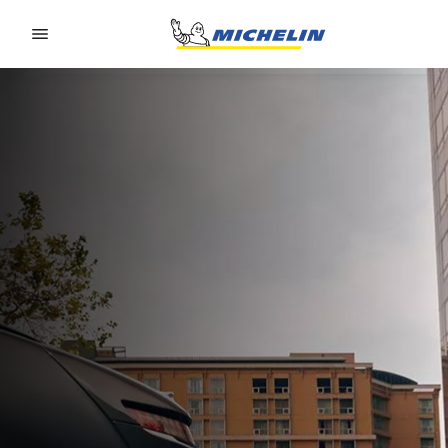
Go to page content
Go to page navigation