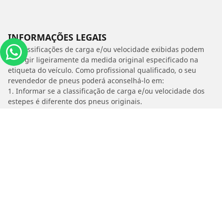
INFORMAÇÕES LEGAIS
As classificações de carga e/ou velocidade exibidas podem
divergir ligeiramente da medida original especificado na
etiqueta do veículo. Como profissional qualificado, o seu
revendedor de pneus poderá aconselhá-lo em:
1. Informar se a classificação de carga e/ou velocidade dos
estepes é diferente dos pneus originais.
2. Determinar se a pressão dos pneus deve ser ajustada para
o medida alternativo proposto
/
Hb20 Ii
1.6 16V PREMIUM AUTO FLEX