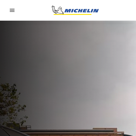
Go to page content
Go to page navigation