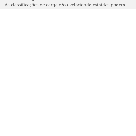
As classificações de carga e/ou velocidade exibidas podem
divergir ligeiramente da medida original especificado na
etiqueta do veículo. Como profissional qualificado, o seu
revendedor de pneus poderá aconselhá-lo em:
1. Informar se a classificação de carga e/ou velocidade dos
estepes é diferente dos pneus originais.
2. Determinar se a pressão dos pneus deve ser ajustada para
o medida alternativo proposto
/
Tucson
2.0 GLS AUTO FLEX