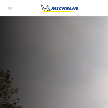
Go to page content
Go to page navigation