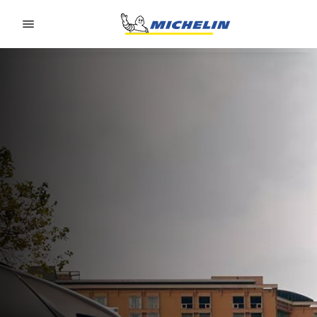
Go to page content
Go to page navigation