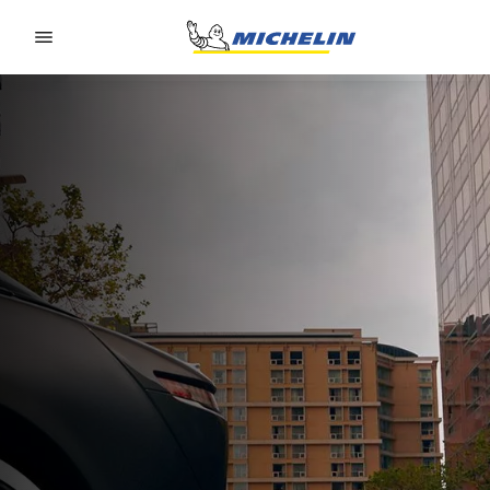
Go to page content
Go to page navigation