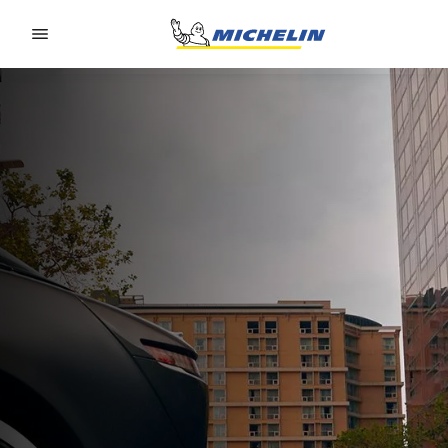
Go to page content
Go to page navigation