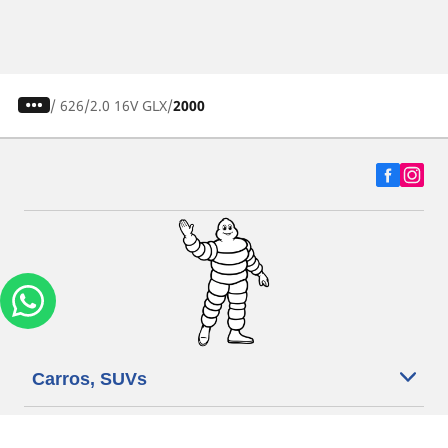
/
626
2.0 16V GLX
2000
Carros, SUVs
Motos