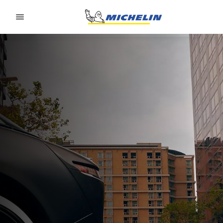
Go to page content
Go to page navigation