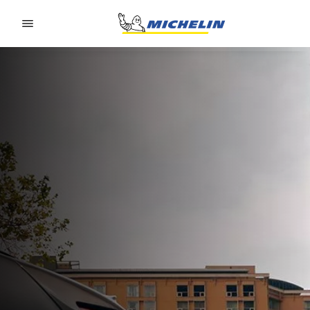
Go to page content
Go to page navigation