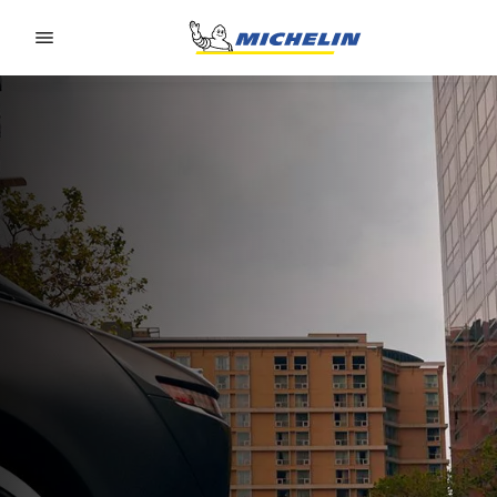
Go to page content
Go to page navigation