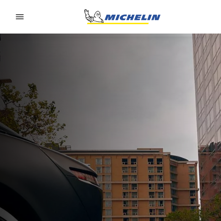
Go to page content
Go to page navigation